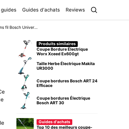
 guides
Guides d'achats
Reviews
Coupe bordures sans fil Bosch UniversalGrassCut 18V 26
Produits similaires
Coupe Bordure Électrique
Worx Xceed Ex600gt
Taille Herbe Électrique Makita
UR3000
Coupe bordures Bosch ART 24
Efficace
Ce
Coupe bordures Électrique
ce
Bosch ART 30
Guides d'achats
le
Top 10 des meilleurs coupe-