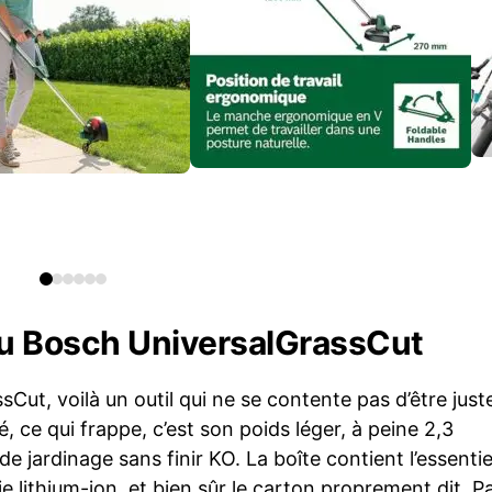
u Bosch UniversalGrassCut
ut, voilà un outil qui ne se contente pas d’être just
lé, ce qui frappe, c’est son poids léger, à peine 2,3
 jardinage sans finir KO. La boîte contient l’essentiel
 lithium-ion, et bien sûr le carton proprement dit. P