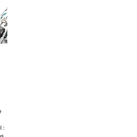
e
 :
as