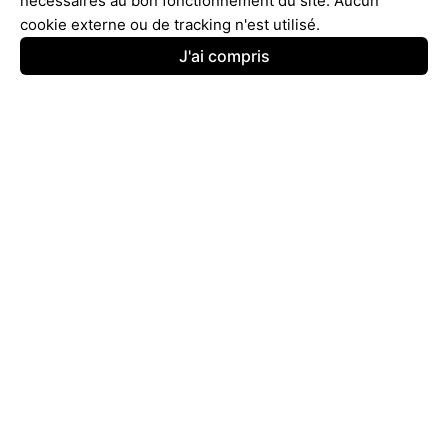
nécessaires au bon fonctionnement du site. Aucun
cookie externe ou de tracking n'est utilisé.
J'ai compris
© 2025 - 2026
ComparAvis
Tous droits réservés.
Contactez-Nous
Conditions d’utilisation
Politique de confidentialité